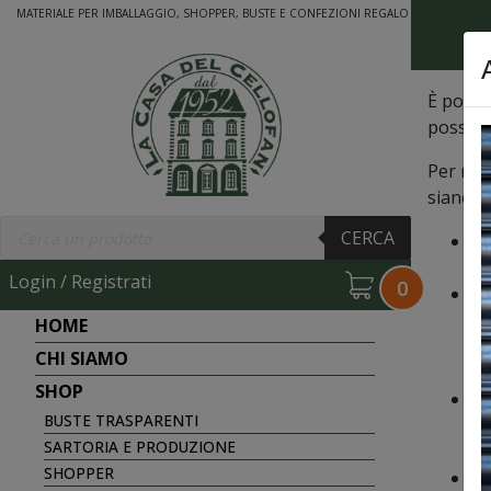
MATERIALE PER IMBALLAGGIO, SHOPPER, BUSTE E CONFEZIONI REGALO
È possib
possibi
Per rece
siano i
Products
CERCA
search
il
la
Login / Registrati
0
La
In
HOME
a 
CHI SIAMO
pr
SHOP
il
BUSTE TRASPARENTI
ef
SARTORIA E PRODUZIONE
co
SHOPPER
un