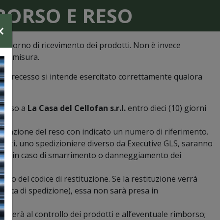
BORSO E RESO
×
dal giorno di ricevimento dei prodotti. Non è invece
ore/misura.
to di recesso si intende esercitato correttamente qualora
smesso a
La Casa del Cellofan s.r.l.
entro dieci (10) giorni
cettazione del reso con indicato un numero di riferimento.
prodotti, uno spedizioniere diverso da Executive GLS, saranno
bilità in caso di smarrimento o danneggiamento dei
ento del codice di restituzione. Se la restituzione verrà
la data di spedizione), essa non sarà presa in
ederà al controllo dei prodotti e all’eventuale rimborso;