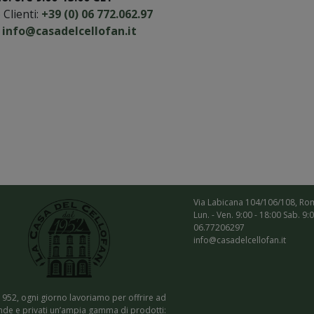
 Clienti:
+39 (0) 06 772.062.97
:
info@casadelcellofan.it
Via Labicana 104/106/108, Ro
Lun. - Ven. 9:00 - 18:00 Sab. 9:
06.77206297
info@casadelcellofan.it
1952, ogni giorno lavoriamo per offrire ad
nde e privati un’ampia gamma di prodotti: