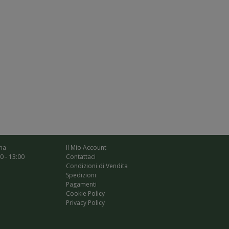
ma
Il Mio Account
00 - 13:00
Contattaci
Condizioni di Vendita
Spedizioni
Pagamenti
Cookie Policy
Privacy Policy