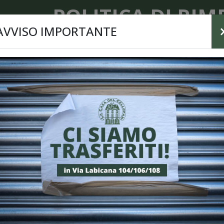
POLITICA DI RIM
AVVISO IMPORTANTE
ile recedere dal contratto entro dieci (10) giorni lavorativi 
le cambiare il prodotto scelto con un altro o con un’altra col
dere dal contratto è necessario utilizzare il Modulo. Il dirit
nteramente rispettate le seguenti condizioni:
 Modulo di reso deve essere correttamente compilato e tra
vorativi dal ricevimento dei prodotti;
 Casa del Cellofan s.r.l.
invierà un’ email di conferma di ac
 caso il cliente decida di utilizzare, per la restituzione dei 
suo carico le spese di spedizione, ivi compresa la responsa
odotti;
 prodotto/i devono essere rispediti, entro 3 giorni dal ricevim
fettuata oltre i 3 giorni dalla ricezione del codice (farà fede 
nsiderazione e non si avrà diritto ad alcun rimborso;
a volta ricevuto il materiale
La Casa del Cellofan s.r.l.
provv