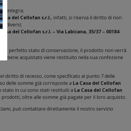
ale integra;
Casa del Cellofan s.r.l.
, infatti, si riserva il diritto di non
ti diversi;
Casa del Cellofan s.r.l. – Via Labicana, 35/37 – 00184
e in perfetto stato di conservazione, il prodotto non verrà
e il bene acquistato viene restituito nella sua confezione
el diritto di recesso, come specificato al punto 7 delle
borso delle somme già corrisposte a
La Casa del Cellofan
 stato in cui sono stati restituiti a
La Casa del Cellofan
 prodotti, oltre alle somme già pagate per il loro acquisto.
eclami, può contattare direttamente il nostro servizio