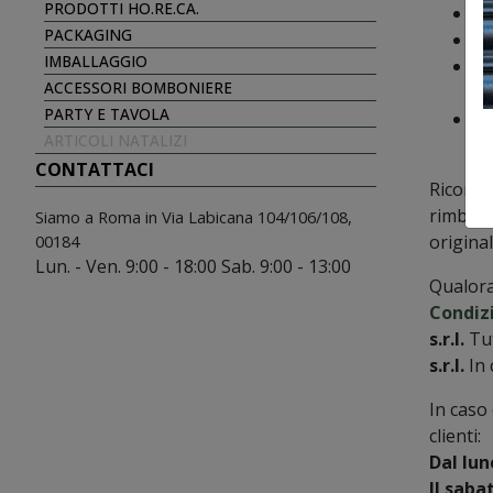
PRODOTTI HO.RE.CA.
i 
PACKAGING
i 
IMBALLAGGIO
i 
ACCESSORI BOMBONIERE
ac
PARTY E TAVOLA
vi
ARTICOLI NATALIZI
R
CONTATTACI
Ricordi
rimbors
Siamo a Roma
in Via Labicana 104/106/108,
00184
origina
Lun. - Ven. 9:00 - 18:00
Sab. 9:00 - 13:00
Qualora 
Condizi
s.r.l.
Tut
s.r.l.
In 
In caso 
clienti:
Dal lun
Il saba