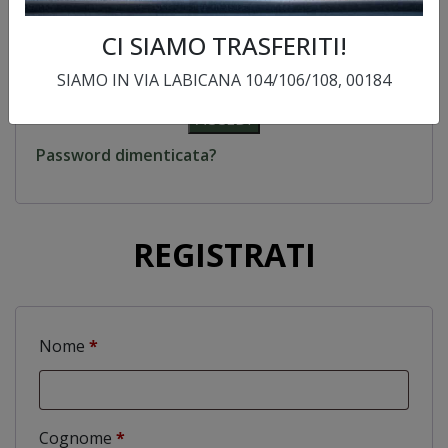
CI SIAMO TRASFERITI!
Ricordami
SIAMO IN VIA LABICANA 104/106/108, 00184
ACCEDI
Password dimenticata?
REGISTRATI
Nome
*
Cognome
*