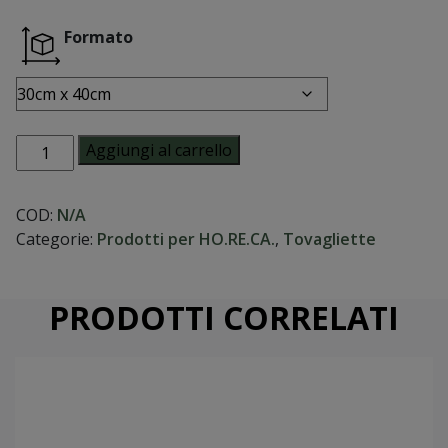
Formato
Tovagliette
Aggiungi al carrello
carta
paglia
COD:
N/A
quantità
Categorie:
Prodotti per HO.RE.CA.
,
Tovagliette
PRODOTTI CORRELATI