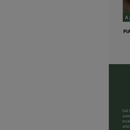
A 
PI
Dal 
azie
inca
arti