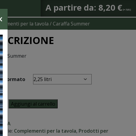
A partire da:
8,20
€
×
lementi per la tavola
/ Caraffa Summer
ESCRIZIONE
affa Summer
Formato
ffa
Aggiungi al carrello
mer
tità
:
N/A
gorie:
Complementi per la tavola
,
Prodotti per