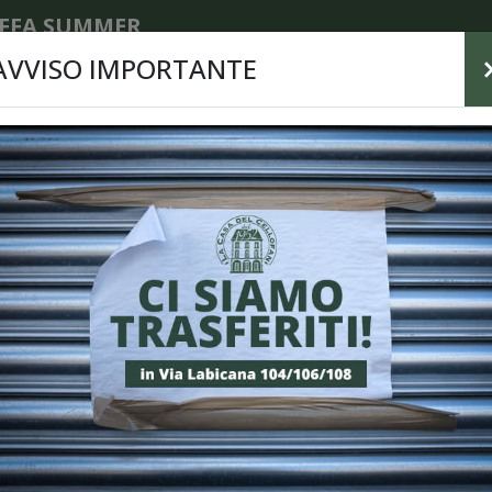
FFA SUMMER
AVVISO IMPORTANTE
Home
/
Prodotti per il party e per la tavola
/
Comp
D
Car
Cara
Sum
quan
COD
Cate