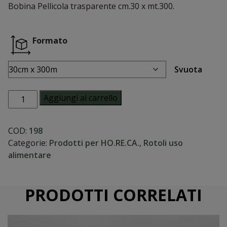
Bobina Pellicola trasparente cm.30 x mt.300.
Formato
Svuota
Pellicola
Aggiungi al carrello
trasparente
con
COD:
198
devolgitore
Categorie:
Prodotti per HO.RE.CA.
,
Rotoli uso
quantità
alimentare
PRODOTTI CORRELATI